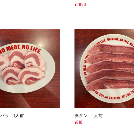
¥1,880
X 豚バラ 1人前
豚タン 1人前
¥610