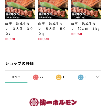
肉王 熟成牛タ
肉王 熟成牛タ
肉王 熟成牛タ
ン ３人前 ３０
ン ５人前 ５０
ン 10人前 １kｇ
０g
０ｇ
¥19,550
¥6,630
¥10,630
ショップの評価
すべて
22
1
0