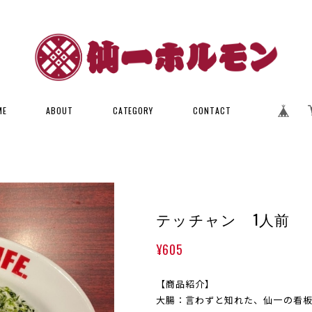
ME
ABOUT
CATEGORY
CONTACT
テッチャン 1人前
¥605
【商品紹介】
大腸：言わずと知れた、仙一の看